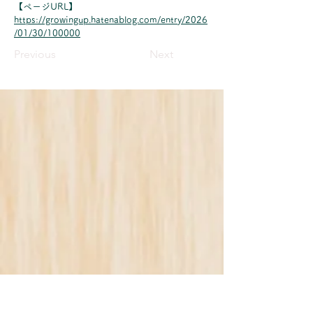
【ページURL】
https://growingup.hatenablog.com/entry/2026
/01/30/100000
Previous
Next