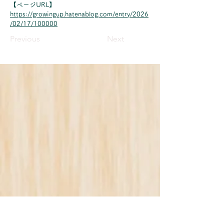
【ページURL】
https://growingup.hatenablog.com/entry/2026
/02/17/100000
Previous
Next