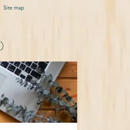
Site map
0）